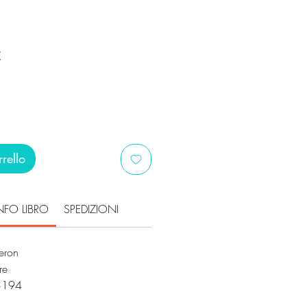
Prezzo
€
scontato
rello
NFO LIBRO
SPEDIZIONI
eron
ore
3194