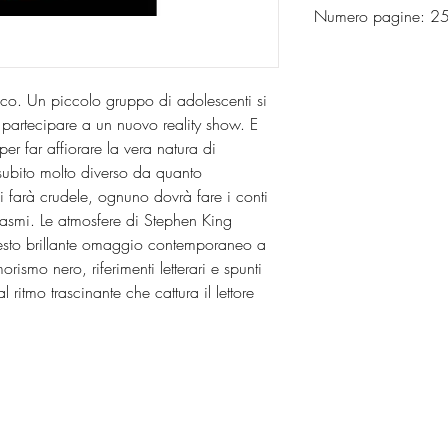
Numero pagine: 
ssico. Un piccolo gruppo di adolescenti si
 partecipare a un nuovo reality show. E
per far affiorare la vera natura di
la subito molto diverso da quanto
 farà crudele, ognuno dovrà fare i conti
ntasmi. Le atmosfere di Stephen King
uesto brillante omaggio contemporaneo a
rismo nero, riferimenti letterari e spunti
 ritmo trascinante che cattura il lettore