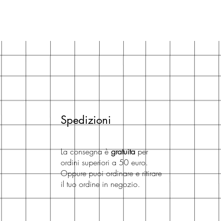
Spedizioni
La consegna è
gratuita
per
ordini superiori a 50 euro.
Oppure puoi ordinare e ritirare
il tuo ordine in negozio.