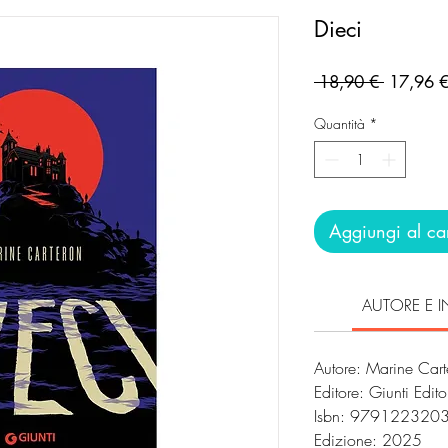
Dieci
Prezzo
 18,90 € 
17,96 
regolare
Quantità
*
Aggiungi al car
AUTORE E I
Autore: Marine Cart
Editore: Giunti Edit
Isbn: 979122320
Edizione: 2025