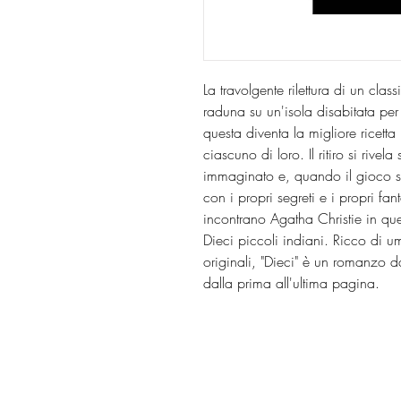
La travolgente rilettura di un cla
raduna su un'isola disabitata per
questa diventa la migliore ricetta 
ciascuno di loro. Il ritiro si rive
immaginato e, quando il gioco si
con i propri segreti e i propri fa
incontrano Agatha Christie in q
Dieci piccoli indiani. Ricco di umo
originali, "Dieci" è un romanzo dal
dalla prima all'ultima pagina.