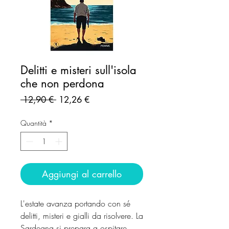
Delitti e misteri sull'isola
che non perdona
Prezzo
Prezzo
 12,90 € 
12,26 €
regolare
scontato
Quantità
*
Aggiungi al carrello
L'estate avanza portando con sé
delitti, misteri e gialli da risolvere. La
Sardegna si prepara a ospitare