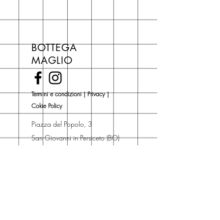
3/4 giorni, secondo disponibilità
in negozio.
Se acquisti sul nostro sito per tutti i
libri hai un 5% di sconto sul prezzo
BOTTEGA
di copertina, escluse le ultime
MAGLIO
novità Maglio Editore (vedi etichetta
Novità).
Una volta nel carrello puoi decidere
Termini e condizioni
|
Privacy
|
se acquistare sul sito con
Cokie Policy
spedizione con corriere o se
risparmiare sulle spese di
Piazza del Popolo, 3
spedizione e ritirare il libro presso
San Giovanni in Persiceto (BO)
Libreria degli Orsi, Piazza del
Tel. 051 681 0470
Popolo 3, 40017
Contatti
San Giovanni in Persiceto (BO).
Spedizioni
La consegna è
gratuita
per
ordini superiori a 50 euro.