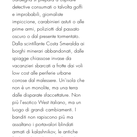
detective consumati o talvolta goffi
e improbabili, giornaliste
impiccione, carabinieri astuti o alle
prime armi, poliziotti dal passato
oscuro o dal presente tormentato.
Dalla scintillante Costa Smeralda ai
borghi minerari abbandonati, dalle
spiagge chiassose invase da
vacanzieri sbarcati a frotte dai voli
low cost alle periferie urbane
corrose dal malessere. Un'isola che
non è un monolite, ma una terra
dalle disparate sfaccettature. Non
più l'esotico West italiano, ma un
luogo di grandi cambiamenti. I
banditi non rapiscono più ma
assaltano i portavalori blindati
armati di kalashnikov, le antiche