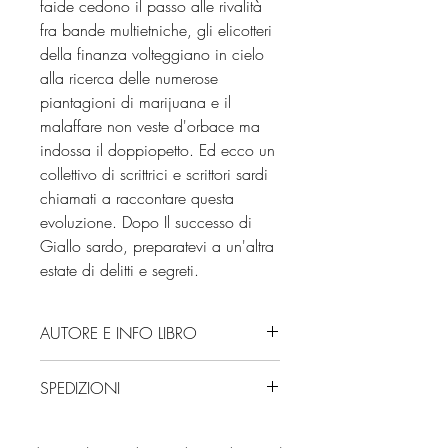
faide cedono il passo alle rivalità
fra bande multietniche, gli elicotteri
della finanza volteggiano in cielo
alla ricerca delle numerose
piantagioni di marijuana e il
malaffare non veste d'orbace ma
indossa il doppiopetto. Ed ecco un
collettivo di scrittrici e scrittori sardi
chiamati a raccontare questa
evoluzione. Dopo Il successo di
Giallo sardo, preparatevi a un'altra
estate di delitti e segreti.
AUTORE E INFO LIBRO
Editore: Piemme
SPEDIZIONI
Isbn: 9788855448444
Numero pagine: 320
Spedizioni con corriere. Consegna
Edizione: 2025