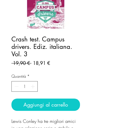
Crash test. Campus
drivers. Ediz. italiana.
Vol. 3
Prezzo
Prezzo
 19,90 € 
18,91 €
regolare
scontato
Quantità
*
Aggiungi al carrello
Lewis Conley ha tre migliori amici
in una relazione seria e stabile e