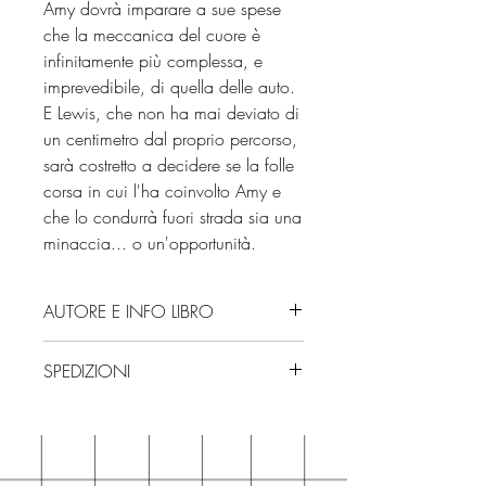
Amy dovrà imparare a sue spese
che la meccanica del cuore è
infinitamente più complessa, e
imprevedibile, di quella delle auto.
E Lewis, che non ha mai deviato di
un centimetro dal proprio percorso,
sarà costretto a decidere se la folle
corsa in cui l'ha coinvolto Amy e
che lo condurrà fuori strada sia una
minaccia... o un'opportunità.
AUTORE E INFO LIBRO
Autore: C.S. Quill
SPEDIZIONI
Editore: Il Castoro
Isbn: 9791255333487
Spedizioni con corriere. Consegna
Edizione: 2025
3/4 giorni, secondo disponibilità
Numero pagine: 416
in negozio.