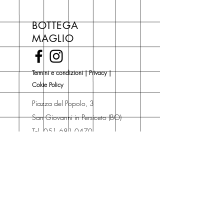
Se acquisti sul nostro sito per tutti i
libri hai un 5% di sconto sul prezzo
BOTTEGA
di copertina, escluse le ultime
MAGLIO
novità Maglio Editore (vedi etichetta
Novità).
Una volta nel carrello puoi decidere
Termini e condizioni
|
Privacy
|
se acquistare sul sito con
Cokie Policy
spedizione con corriere o se
risparmiare sulle spese di
Piazza del Popolo, 3
spedizione e ritirare il libro presso
San Giovanni in Persiceto (BO)
Libreria degli Orsi, Piazza del
Tel. 051 681 0470
Popolo 3, 40017
Contatti
San Giovanni in Persiceto (BO).
Spedizioni
La consegna è
gratuita
per
ordini superiori a 50 euro.
Oppure puoi ordinare e ritirare il
tuo ordine in negozio.