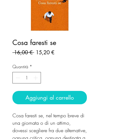
Cosa faresti se
Prezzo
Prezzo
 16,00 € 
15,20 €
regolare
scontato
Quantità
*
Aggiungi al carrello
Cosa faresti se, nel tempo breve di
una giornata o di un attimo,
dovessi scegliere fra due alternative,
ognuna critica, ognuna destinata a