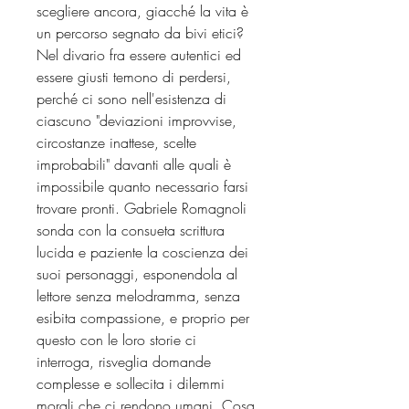
scegliere ancora, giacché la vita è
un percorso segnato da bivi etici?
Nel divario fra essere autentici ed
essere giusti temono di perdersi,
perché ci sono nell'esistenza di
ciascuno "deviazioni improvvise,
circostanze inattese, scelte
improbabili" davanti alle quali è
impossibile quanto necessario farsi
trovare pronti. Gabriele Romagnoli
sonda con la consueta scrittura
lucida e paziente la coscienza dei
suoi personaggi, esponendola al
lettore senza melodramma, senza
esibita compassione, e proprio per
questo con le loro storie ci
interroga, risveglia domande
complesse e sollecita i dilemmi
morali che ci rendono umani. Cosa