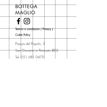
libri hai un 5% di sconto sul prezzo
BOTTEGA
di copertina, escluse le ultime
MAGLIO
novità Maglio Editore (vedi etichetta
Novità).
Una volta nel carrello puoi decidere
Termini e condizioni
|
Privacy
|
se acquistare sul sito con
Cokie Policy
spedizione con corriere o se
risparmiare sulle spese di
Piazza del Popolo, 3
spedizione e ritirare il libro presso
San Giovanni in Persiceto (BO)
Libreria degli Orsi, Piazza del
Tel. 051 681 0470
Popolo 3, 40017
Contatti
San Giovanni in Persiceto (BO).
Spedizioni
La consegna è
gratuita
per
ordini superiori a 50 euro.
Oppure puoi ordinare e ritirare il
tuo ordine in negozio.
Pagamenti