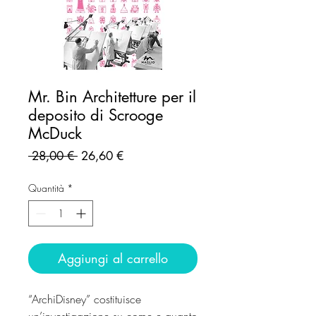
Mr. Bin Architetture per il
deposito di Scrooge
McDuck
Prezzo
Prezzo
 28,00 € 
26,60 €
regolare
scontato
Quantità
*
Aggiungi al carrello
“ArchiDisney” costituisce
un’investigazione su come e quanto