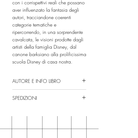
con i corrispettivi reali che possano
aver influenzato la fantasia degli
autori, tracciandone coerenti
categorie tematiche e
ripercorrendo, in una sorprendente
cavalcata, le visioni prodotte dagli
artisti della famiglia Disney, dal
canone barksiano alla prolificissima
scuola Disney di casa nostra.
AUTORE E INFO LIBRO
Autore: Mila Nikolić - Giacomo
SPEDIZIONI
Delbene Guidoni
Editore: Maglio Editore
Spedizioni con corriere. Consegna
Collana: Le nuove Fucine
3/4 giorni, secondo disponibilità
Edizione: 2020
in negozio.
ISBN: 9788897195825
Se acquisti sul nostro sito per tutti i
Pagine: 376