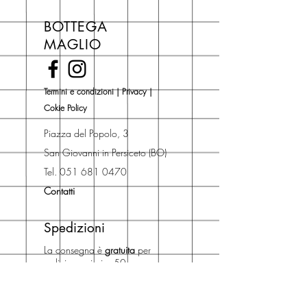
libri hai un 5% di sconto sul prezzo
BOTTEGA
di copertina, escluse le ultime
MAGLIO
novità Maglio Editore (vedi etichetta
Novità).
Una volta nel carrello puoi decidere
Termini e condizioni
|
Privacy
|
se acquistare sul sito con
Cokie Policy
spedizione con corriere o se
risparmiare sulle spese di
Piazza del Popolo, 3
spedizione e ritirare il libro presso
San Giovanni in Persiceto (BO)
Libreria degli Orsi, Piazza del
Tel. 051 681 0470
Popolo 3, 40017
Contatti
San Giovanni in Persiceto (BO).
Spedizioni
La consegna è
gratuita
per
ordini superiori a 50 euro.
Oppure puoi ordinare e ritirare il
tuo ordine in negozio.