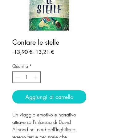
Contare le stelle
Prezzo
Prezzo
 13,90 € 
13,21 €
regolare
scontato
Quantità
*
Aggiungi al carrello
Un viaggio emotivo e narrativo
attraverso l'infanzia di David
Almond nel nord dell'Inghilterra,
terreno fertile per storie che