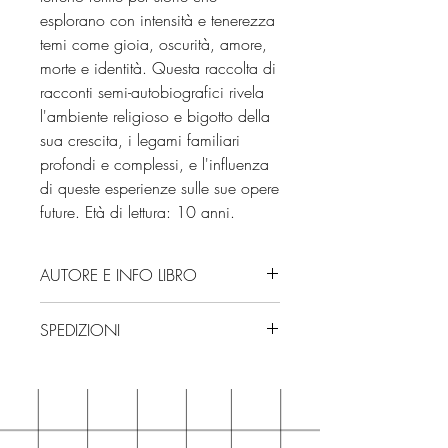
esplorano con intensità e tenerezza
temi come gioia, oscurità, amore,
morte e identità. Questa raccolta di
racconti semi-autobiografici rivela
l'ambiente religioso e bigotto della
sua crescita, i legami familiari
profondi e complessi, e l'influenza
di queste esperienze sulle sue opere
future. Età di lettura: 10 anni.
AUTORE E INFO LIBRO
Autore: David Almond
SPEDIZIONI
Editore: Salani
Isbn: 9788831016667
Spedizioni con corriere. Consegna
Edizione: 2025
3/4 giorni, secondo disponibilità
Numero pagine: 240
in negozio.
Età di lettura: da 10 anni
Se acquisti sul nostro sito per tutti i