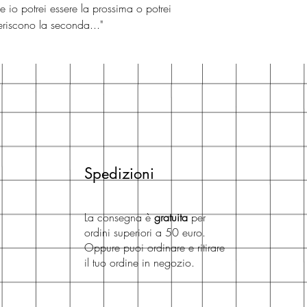
 e io potrei essere la prossima o potrei
geriscono la seconda..."
Spedizioni
La consegna è
gratuita
per
ordini superiori a 50 euro.
Oppure puoi ordinare e ritirare
il tuo ordine in negozio.