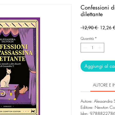
Confessioni d
dilettante
Prezzo
 12,90 € 
12,26 
regolare
Quantità
*
Aggiungi al car
AUTORE E I
Autore: Alessandra 
Editore: Newton Co
Isbn: 978882278