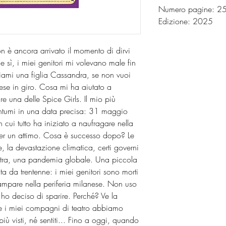
Numero pagine: 
Edizione: 2025
 è ancora arrivato il momento di dirvi
 sì, i miei genitori mi volevano male fin
ami una figlia Cassandra, se non vuoi
ese in giro. Cosa mi ha aiutato a
e una delle Spice Girls. Il mio più
antumi in una data precisa: 31 maggio
 cui tutto ha iniziato a naufragare nella
 per un attimo. Cosa è successo dopo? Le
e, la devastazione climatica, certi governi
stra, una pandemia globale. Una piccola
ta da trentenne: i miei genitori sono morti
campare nella periferia milanese. Non uso
o deciso di sparire. Perché? Ve la
 e i miei compagni di teatro abbiamo
 visti, né sentiti... Fino a oggi, quando