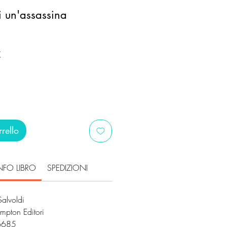
i un'assassina
Prezzo
€
scontato
rello
NFO LIBRO
SPEDIZIONI
Salvoldi
mpton Editori
6685