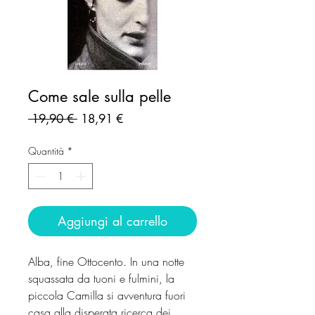
Come sale sulla pelle
Prezzo
Prezzo
 19,90 € 
18,91 €
regolare
scontato
Quantità
*
Aggiungi al carrello
Alba, fine Ottocento. In una notte
squassata da tuoni e fulmini, la
piccola Camilla si avventura fuori
casa alla disperata ricerca dei