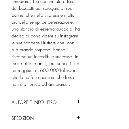
rimediare? Ha cominciato a fare
dei bozzetti per spiegare ai suoi
partner che nella vita esiste molto
più della semplice penetrazione. In
uno slancio di estrema audacia, ha
deciso di condividere su Instagram
le sue scoperte illustrate che, con
sua grande sorpresa, hanno
riscosso un incredibile successo. In
meno di due anni, Jouissance Club
ha raggiunto i 600.000 follower. Il
che le ha fatto pensare che forse
non era l'unica ad annoiarsi...
AUTORE E INFO LIBRO
Autore: Jüne Plã
SPEDIZIONI
Editore: L'Ippocampo
Edizione: 2020