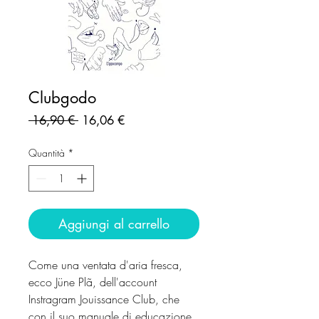
Clubgodo
Prezzo
Prezzo
 16,90 € 
16,06 €
regolare
scontato
Quantità
*
Aggiungi al carrello
Come una ventata d'aria fresca,
ecco Jüne Plã, dell'account
Instragram Jouissance Club, che
con il suo manuale di educazione