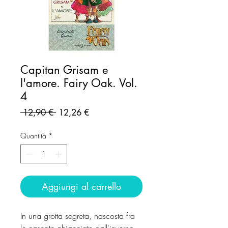
Capitan Grisam e
l'amore. Fairy Oak. Vol.
4
Prezzo
Prezzo
 12,90 € 
12,26 €
regolare
scontato
Quantità
*
Aggiungi al carrello
In una grotta segreta, nascosta fra
le cascate ghiacciate dall'inverno,