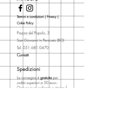
Novità).
Una volta nel carrello puoi decidere
Termini e condizioni
|
Privacy
|
se acquistare sul sito con
Cokie Policy
spedizione con corriere o se
risparmiare sulle spese di
Piazza del Popolo, 3
spedizione e ritirare il libro presso
San Giovanni in Persiceto (BO)
Libreria degli Orsi, Piazza del
Tel. 051 681 0470
Popolo 3, 40017
Contatti
San Giovanni in Persiceto (BO).
Spedizioni
La consegna è
gratuita
per
ordini superiori a 50 euro.
Oppure puoi ordinare e ritirare il
tuo ordine in negozio.
Pagamenti