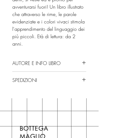
avventurarsi fuori! Un libro illustrato
che attraverso le rime, le parole
evidenziate e i colori vivaci stimola
l'apprendimento del linguaggio dei
più piccoli. Età di lettura: da 2
anni.
AUTORE E INFO LIBRO
Autore: Giuditta Campello
SPEDIZIONI
Editore: Giunti Editore
Isbn: 9791223202517
Spedizioni con corriere. Consegna
Edizione: 2025
3/4 giorni, secondo disponibilità
Numero pagine: 22
in negozio.
Età di lettura: da 2 anni
Se acquisti sul nostro sito per tutti i
libri hai un 5% di sconto sul prezzo
BOTTEGA
di copertina, escluse le ultime
MAGLIO
novità Maglio Editore (vedi etichetta