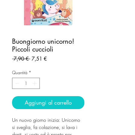
Buongiorno unicorno!
Piccoli cuccioli
Prezzo
Prezzo
 7,90 € 
7,51 €
regolare
scontato
Quantità
*
Aggiungi al carrello
Un nuovo giorno inizia: Unicorno
si sveglia, fa colazione, si lava i
denti, si veste ed è pronto per