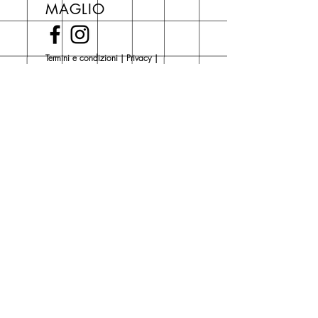
MAGLIO
novità Maglio Editore (vedi etichetta
Novità).
Una volta nel carrello puoi decidere
Termini e condizioni
|
Privacy
|
se acquistare sul sito con
Cokie Policy
spedizione con corriere o se
risparmiare sulle spese di
Piazza del Popolo, 3
spedizione e ritirare il libro presso
San Giovanni in Persiceto (BO)
Libreria degli Orsi, Piazza del
Tel. 051 681 0470
Popolo 3, 40017
Contatti
San Giovanni in Persiceto (BO).
Spedizioni
La consegna è
gratuita
per
ordini superiori a 50 euro.
Oppure puoi ordinare e ritirare il
tuo ordine in negozio.
Pagamenti