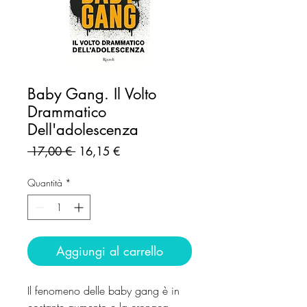
Baby Gang. Il Volto
Drammatico
Dell'adolescenza
Prezzo
Prezzo
 17,00 € 
16,15 €
regolare
scontato
Quantità
*
Aggiungi al carrello
Il fenomeno delle baby gang è in
costante aumento e la cronaca