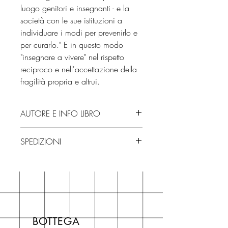
luogo genitori e insegnanti - e la
società con le sue istituzioni a
individuare i modi per prevenirlo e
per curarlo." E in questo modo
"insegnare a vivere" nel rispetto
reciproco e nell'accettazione della
fragilità propria e altrui.
AUTORE E INFO LIBRO
Autore: Vittorino Andreoli
SPEDIZIONI
Editore: Rizzoli
Isbn: 9788817155052
Spedizioni con corriere. Consegna
Edizione: 2021
3/4 giorni, secondo disponibilità
Numero pagine: 211
in negozio.
Se acquisti sul nostro sito per tutti i
libri hai un 5% di sconto sul prezzo
BOTTEGA
di copertina, escluse le ultime