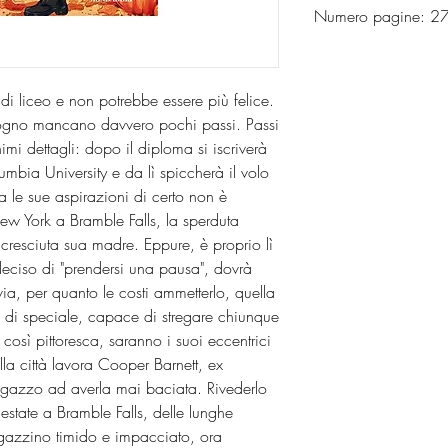
Numero pagine: 
o di liceo e non potrebbe essere più felice.
 sogno mancano davvero pochi passi. Passi
imi dettagli: dopo il diploma si iscriverà
umbia University e da lì spiccherà il volo
a le sue aspirazioni di certo non è
ew York a Bramble Falls, la sperduta
cresciuta sua madre. Eppure, è proprio lì
eciso di "prendersi una pausa", dovrà
ia, per quanto le costi ammetterlo, quella
 di speciale, capace di stregare chiunque
 così pittoresca, saranno i suoi eccentrici
lla città lavora Cooper Barnett, ex
ragazzo ad averla mai baciata. Rivederlo
 estate a Bramble Falls, delle lunghe
agazzino timido e impacciato, ora