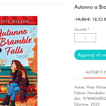
Autunno a Bra
Prezzo
 19,50 € 
18,53 
regolare
Quantità
*
Aggiungi al car
AUTORE E I
Autore: Misty Wils
Editore: Mondadori
Isbn: 97888048
Edizione: 2025