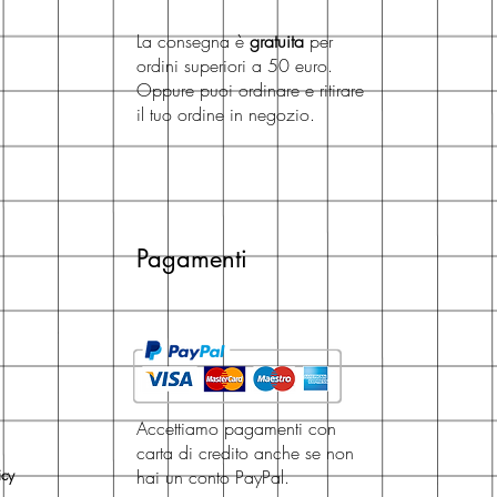
La consegna è
gratuita
per
ordini superiori a 50 euro.
Oppure puoi ordinare e ritirare
il tuo ordine in negozio.
Pagamenti
Accettiamo pagamenti con
carta di credito anche se non
icy
hai un conto PayPal.