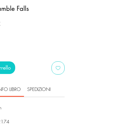
mble Falls
Prezzo
€
scontato
rello
NFO LIBRO
SPEDIZIONI
on
02174