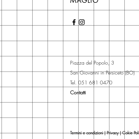
MAGLIO
Piazza del Popolo, 3
San Giovanni in Persiceto (BO)
Tel. 051 681 0470
Contatti
Termini e condizioni
|
Privacy
|
Cokie Pol