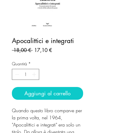
Apocalittici e integrati
Prezzo
Prezzo
 18,00 € 
17,10 €
regolare
scontato
Quantità
*
Aggiungi al carrello
Quando questo libro comparve per
la prima volta, nel 1964,
"Apocalittici e integrati" era solo un
titolo. Da allora è diventata una