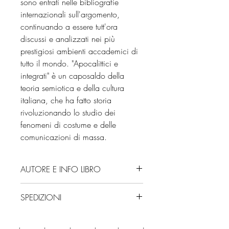
sono entrati nelle bibliografie
internazionali sull'argomento,
continuando a essere tutt'ora
discussi e analizzati nei più
prestigiosi ambienti accademici di
tutto il mondo. "Apocalittici e
integrati" è un caposaldo della
teoria semiotica e della cultura
italiana, che ha fatto storia
rivoluzionando lo studio dei
fenomeni di costume e delle
comunicazioni di massa.
AUTORE E INFO LIBRO
Autore: Umberto Eco
SPEDIZIONI
Editore: La Nave di Teseo
Isbn: 9788834621738
Spedizioni con corriere. Consegna
Edizione: 2025