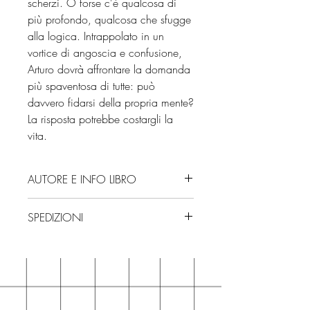
scherzi. O forse c'è qualcosa di
più profondo, qualcosa che sfugge
alla logica. Intrappolato in un
vortice di angoscia e confusione,
Arturo dovrà affrontare la domanda
più spaventosa di tutte: può
davvero fidarsi della propria mente?
La risposta potrebbe costargli la
vita.
AUTORE E INFO LIBRO
Autore: Francisco Lorenzo
SPEDIZIONI
Editore: Newton Compton Editori
Isbn: 9788822795502
Spedizioni con corriere. Consegna
Numero pagine: 448
3/4 giorni, secondo disponibilità
Edizione: 2025
in negozio.
Se acquisti sul nostro sito per tutti i