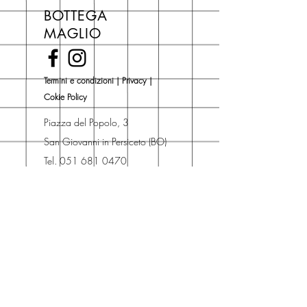
libri hai un 5% di sconto sul prezzo
BOTTEGA
di copertina, escluse le ultime
MAGLIO
novità Maglio Editore (vedi etichetta
Novità).
Una volta nel carrello puoi decidere
Termini e condizioni
|
Privacy
|
se acquistare sul sito con
Cokie Policy
spedizione con corriere o se
risparmiare sulle spese di
Piazza del Popolo, 3
spedizione e ritirare il libro presso
San Giovanni in Persiceto (BO)
Libreria degli Orsi, Piazza del
Tel. 051 681 0470
Popolo 3, 40017
Contatti
San Giovanni in Persiceto (BO).
Spedizioni
La consegna è
gratuita
per
ordini superiori a 50 euro.
Oppure puoi ordinare e ritirare il
tuo ordine in negozio.
Pagamenti