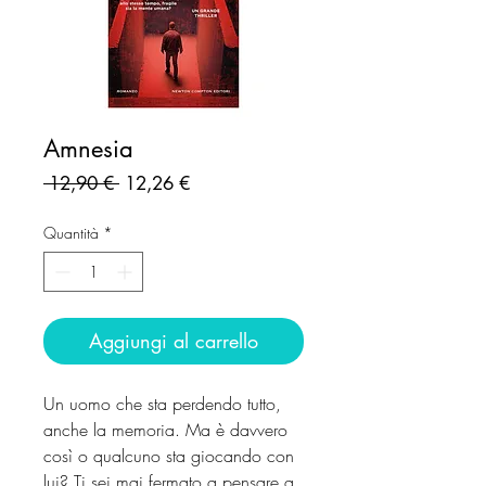
Amnesia
Prezzo
Prezzo
 12,90 € 
12,26 €
regolare
scontato
Quantità
*
Aggiungi al carrello
Un uomo che sta perdendo tutto,
anche la memoria. Ma è davvero
così o qualcuno sta giocando con
lui? Ti sei mai fermato a pensare a