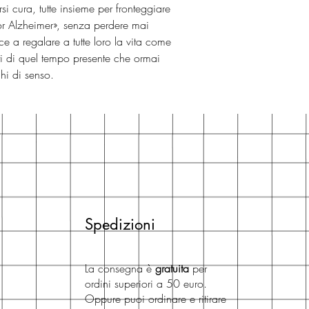
 cura, tutte insieme per fronteggiare
gnor Alzheimer», senza perdere mai
sce a regalare a tutte loro la vita come
tti di quel tempo presente che ormai
hi di senso.
Spedizioni
La consegna è
gratuita
per
ordini superiori a 50 euro.
Oppure puoi ordinare e ritirare