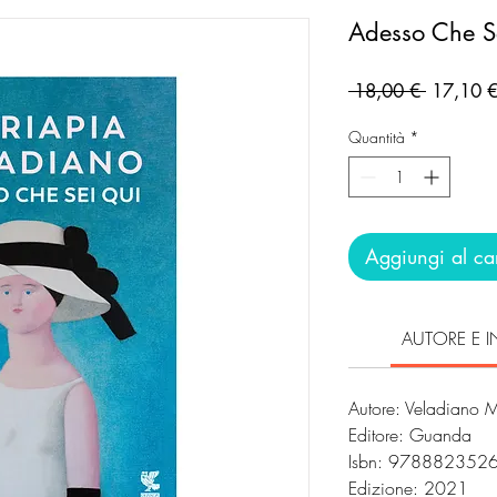
Adesso Che S
Prezzo
 18,00 € 
17,10 
regolare
Quantità
*
Aggiungi al car
AUTORE E I
Autore: Veladiano 
Editore: Guanda
Isbn: 978882352
Edizione: 2021