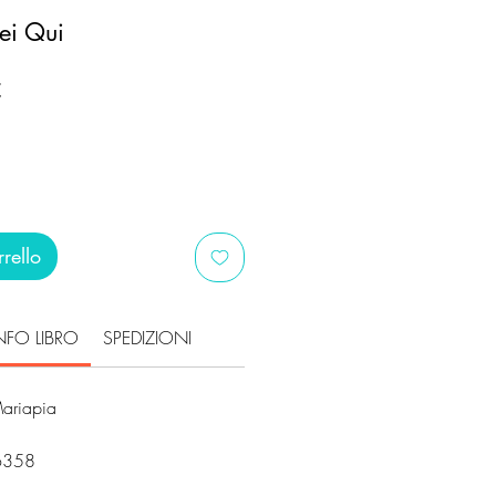
ei Qui
Prezzo
€
scontato
rello
NFO LIBRO
SPEDIZIONI
Mariapia
6358