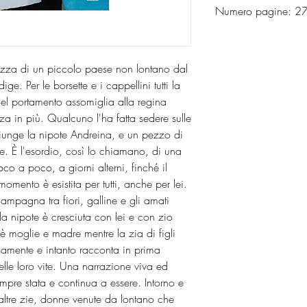
Numero pagine: 2
azza di un piccolo paese non lontano dal
e. Per le borsette e i cappellini tutti la
nel portamento assomiglia alla regina
za in più. Qualcuno l'ha fatta sedere sulle
giunge la nipote Andreina, e un pezzo di
e. È l'esordio, così lo chiamano, di una
co a poco, a giorni alterni, finché il
omento è esistita per tutti, anche per lei.
ampagna tra fiori, galline e gli amati
a nipote è cresciuta con lei e con zio
 moglie e madre mentre la zia di figli
osamente e intanto racconta in prima
elle loro vite. Una narrazione viva ed
pre stata e continua a essere. Intorno e
altre zie, donne venute da lontano che