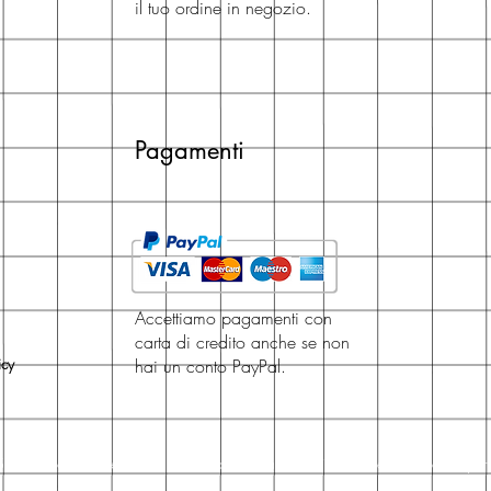
il tuo ordine in negozio.
Pagamenti
Accettiamo pagamenti con
carta di credito anche se non
icy
hai un conto PayPal.
, San Giovanni in Persiceto, narrativa italiana, narrativa straniera, narrativa per 