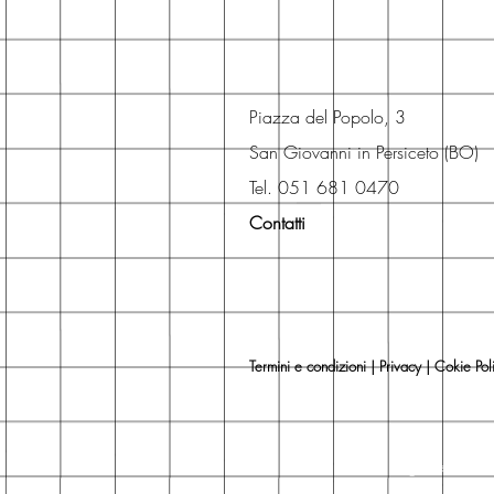
Piazza del Popolo, 3
San Giovanni in Persiceto (BO)
Tel. 051 681 0470
Contatti
Termini e condizioni
|
Privacy
|
Cokie Pol
Libri, libreria, librerie, maglio editore