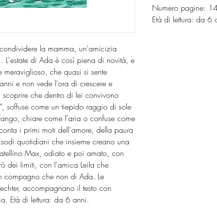
Numero pagine: 
Età di le
i condividere la mamma, un'amicizia
.. L'estate di Ada è così piena di novità, e
e meraviglioso, che quasi si sente
 anni e non vede l'ora di crescere e
 scoprire che dentro di lei convivono
", soffuse come un tiepido raggio di sole
 fango, chiare come l'aria o confuse come
conta i primi moti dell'amore, della paura
episodi quotidiani che insieme creano una
 fratellino Max, odiato e poi amato, con
 dei limiti, con l'amica Leila che
i un compagno che non di Ada. Le
aechter, accompagnano il testo con
. Età di lettura: da 6 anni.