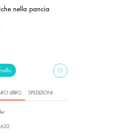
iche nella pancia
Prezzo
€
scontato
rello
NFO LIBRO
SPEDIZIONI
ler
04632