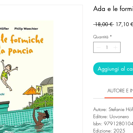
Ada e le form
Prezzo
 18,00 € 
17,10 
regolare
Quantità
*
Aggiungi al car
AUTORE E I
Autore: Stefanie Höf
Editore: Uovonero
Isbn: 97912801
Edizione: 2025