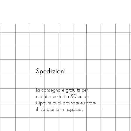
Spedizioni
La consegna è
gratuita
per
ordini superiori a 50 euro.
Oppure puoi ordinare e ritirare
il tuo ordine in negozio.