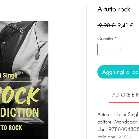
A tutto rock
Prezzo
Pr
 9,90 € 
9,41 €
regolare
sc
Quantità
*
Aggiungi al car
AUTORE E I
Autore: Nalini Sing
Editore: Mondador
Isbn: 978880480
Edizione: 2025