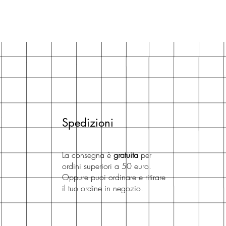
Spedizioni
La consegna è
gratuita
per
ordini superiori a 50 euro.
Oppure puoi ordinare e ritirare
il tuo ordine in negozio.