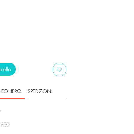
ezzo
ontato
rello
NFO LIBRO
SPEDIZIONI
h
i
8800