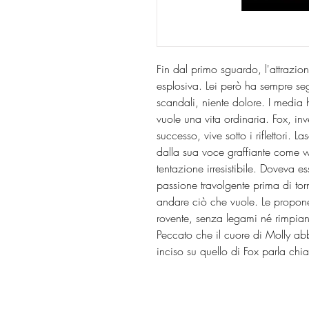
Fin dal primo sguardo, l'attrazi
esplosiva. Lei però ha sempre seg
scandali, niente dolore. I media 
vuole una vita ordinaria. Fox, in
successo, vive sotto i riflettori. 
dalla sua voce graffiante come w
tentazione irresistibile. Doveva e
passione travolgente prima di tor
andare ciò che vuole. Le propon
rovente, senza legami né rimpian
Peccato che il cuore di Molly abbi
inciso su quello di Fox parla chi