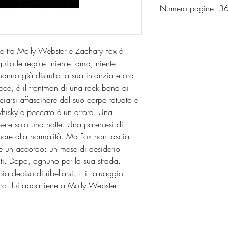
Numero pagine: 
one tra Molly Webster e Zachary Fox è
uito le regole: niente fama, niente
hanno già distrutto la sua infanzia e ora
vece, è il frontman di una rock band di
Lasciarsi affascinare dal suo corpo tatuato e
hisky e peccato è un errore. Una
ssere solo una notte. Una parentesi di
nare alla normalità. Ma Fox non lascia
e un accordo: un mese di desiderio
ti. Dopo, ognuno per la sua strada.
a deciso di ribellarsi. E il tatuaggio
aro: lui appartiene a Molly Webster.