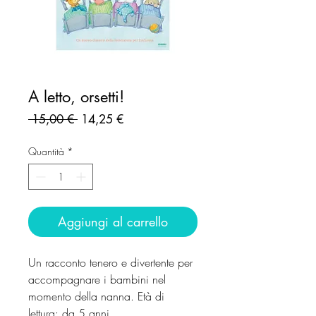
A letto, orsetti!
Prezzo
Prezzo
 15,00 € 
14,25 €
regolare
scontato
Quantità
*
Aggiungi al carrello
Un racconto tenero e divertente per
accompagnare i bambini nel
momento della nanna. Età di
lettura: da 5 anni.