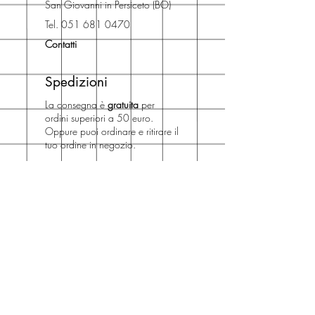
San Giovanni in Persiceto (BO)
Libreria degli Orsi, Piazza del
Tel. 051 681 0470
Popolo 3, 40017
Contatti
San Giovanni in Persiceto (BO).
Spedizioni
La consegna è
gratuita
per
ordini superiori a 50 euro.
Oppure puoi ordinare e ritirare il
tuo ordine in negozio.
Pagamenti
Accettiamo pagamenti con carta
di credito anche se non hai un
conto PayPal.