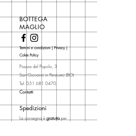
Se acquisti sul nostro sito per tutti i
libri hai un 5% di sconto sul prezzo
BOTTEGA
di copertina, escluse le ultime
MAGLIO
novità Maglio Editore (vedi etichetta
Novità).
Una volta nel carrello puoi decidere
Termini e condizioni
|
Privacy
|
se acquistare sul sito con
Cokie Policy
spedizione con corriere o se
risparmiare sulle spese di
Piazza del Popolo, 3
spedizione e ritirare il libro presso
San Giovanni in Persiceto (BO)
Libreria degli Orsi, Piazza del
Tel. 051 681 0470
Popolo 3, 40017
Contatti
San Giovanni in Persiceto (BO).
Spedizioni
La consegna è
gratuita
per
ordini superiori a 50 euro.
Oppure puoi ordinare e ritirare il
tuo ordine in negozio.