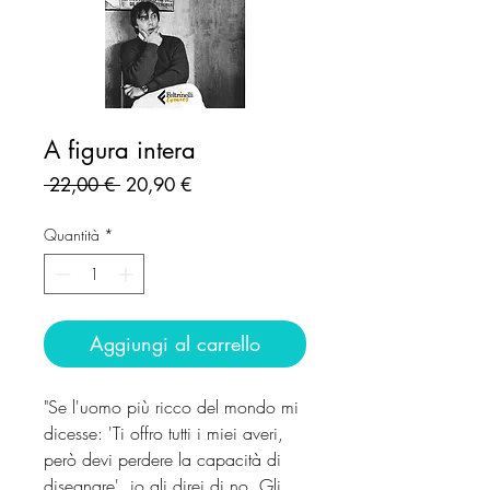
A figura intera
Prezzo
Prezzo
 22,00 € 
20,90 €
regolare
scontato
Quantità
*
Aggiungi al carrello
"Se l'uomo più ricco del mondo mi
dicesse: 'Ti offro tutti i miei averi,
però devi perdere la capacità di
disegnare', io gli direi di no. Gli