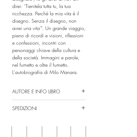
direi: 'Tienitela tutta tu, la tua
ricchezza. Perché la mia vita è il
disegno. Senza il disegno, non
avrei una vita'". Un grande viaggio,
pieno di ricordi e visioni, riflessioni
e confessioni, incontri con
personaggi chiave della cultura e
della società. Immagini e parole,
nel fumetto e oltre il fumetto.
L'autobiografia di Milo Manara.
AUTORE E INFO LIBRO
Autore: Milo Manara
SPEDIZIONI
Editore: Feltrinelli
Isbn: 9788807550720
Spedizioni con corriere. Consegna
Edizione: 2021
3/4 giorni, secondo disponibilità
Numero pagine: 224
in negozio.