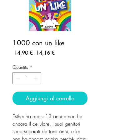
1000 con un like
Prezzo
Prezzo
 14,90 € 
14,16 €
regolare
scontato
Quantità
*
Aggiungi al carrello
Esther ha quasi 13 anni e non ha
ancora il cellulare. I suoi genitori
sono separati da tanti anni, e lei
non ha ancora capito perché, dato