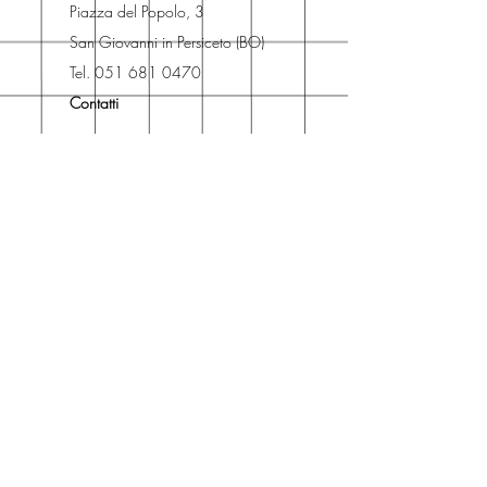
risparmiare sulle spese di
Piazza del Popolo, 3
spedizione e ritirare il libro presso
San Giovanni in Persiceto (BO)
Libreria degli Orsi, Piazza del
Tel. 051 681 0470
Popolo 3, 40017
Contatti
San Giovanni in Persiceto (BO).
Spedizioni
La consegna è
gratuita
per
ordini superiori a 50 euro.
Oppure puoi ordinare e ritirare il
tuo ordine in negozio.
Pagamenti
Accettiamo pagamenti con carta
di credito anche se non hai un
conto PayPal.