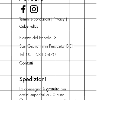
Novità).
Una volta nel carrello puoi decidere
Termini e condizioni
|
Privacy
|
se acquistare sul sito con
Cokie Policy
spedizione con corriere o se
risparmiare sulle spese di
Piazza del Popolo, 3
spedizione e ritirare il libro presso
San Giovanni in Persiceto (BO)
Libreria degli Orsi, Piazza del
Tel. 051 681 0470
Popolo 3, 40017
Contatti
San Giovanni in Persiceto (BO).
Spedizioni
La consegna è
gratuita
per
ordini superiori a 50 euro.
Oppure puoi ordinare e ritirare il
tuo ordine in negozio.
Pagamenti