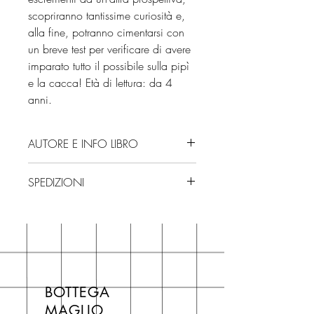
scopriranno tantissime curiosità e,
alla fine, potranno cimentarsi con
un breve test per verificare di avere
imparato tutto il possibile sulla pipì
e la cacca! Età di lettura: da 4
anni.
AUTORE E INFO LIBRO
Autore: Mariona Tolosa Sisteré
SPEDIZIONI
Editore: Uppa Edizioni
Isbn: 9791280540515
Spedizioni con corriere. Consegna
Edizione: 2025
3/4 giorni, secondo disponibilità
Numero pagine: 32
in negozio.
Età di lettura: da 4 anni
Se acquisti sul nostro sito per tutti i
libri hai un 5% di sconto sul prezzo
BOTTEGA
di copertina, escluse le ultime
MAGLIO
novità Maglio Editore (vedi etichetta