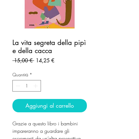
La vita segreta della pipì
e della cacca
Prezzo
Prezzo
 15,00 € 
14,25 €
regolare
scontato
Quantità
*
Aggiungi al carrello
Grazie a questo libro i bambini
impareranno a guardare gli
escrementi da un’altra prospettiva,