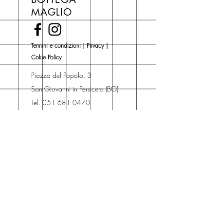
di copertina, escluse le ultime
MAGLIO
novità Maglio Editore (vedi etichetta
Novità).
Una volta nel carrello puoi decidere
Termini e condizioni
|
Privacy
|
se acquistare sul sito con
Cokie Policy
spedizione con corriere o se
risparmiare sulle spese di
Piazza del Popolo, 3
spedizione e ritirare il libro presso
San Giovanni in Persiceto (BO)
Libreria degli Orsi, Piazza del
Tel. 051 681 0470
Popolo 3, 40017
Contatti
San Giovanni in Persiceto (BO).
Spedizioni
La consegna è
gratuita
per
ordini superiori a 50 euro.
Oppure puoi ordinare e ritirare il
tuo ordine in negozio.
Pagamenti