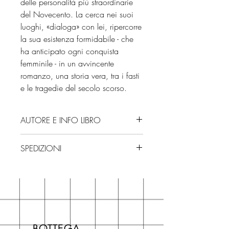
delle personalità più straordinarie
del Novecento. La cerca nei suoi
luoghi, «dialoga» con lei, ripercorre
la sua esistenza formidabile - che
ha anticipato ogni conquista
femminile - in un avvincente
romanzo, una storia vera, tra i fasti
e le tragedie del secolo scorso.
AUTORE E INFO LIBRO
Autore: Serena Dandini
SPEDIZIONI
Editore: Einaudi
Edizione: 2020
Spedizioni con corriere. Consegna
ISBN: 9788806242824
3/4 giorni, secondo disponibilità
Pagine: 248
in negozio.
Se acquisti sul nostro sito per tutti i
libri hai un 5% di sconto sul prezzo
BOTTEGA