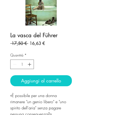
La vasca del Führer
Prezzo
Prezzo
 17,50 € 
16,63 €
regolare
scontato
Quantità
*
Aggiungi al carrello
«È possibile per una donna
rimanere "un genio libero" e "uno
spirito dell'aria" senza pagare
nessuna conseguenza?».