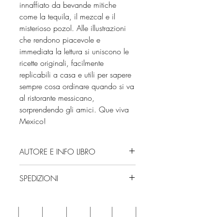
innaffiato da bevande mitiche
come la tequila, il mezcal e il
misterioso pozol. Alle illustrazioni
che rendono piacevole e
immediata la lettura si uniscono le
ricette originali, facilmente
replicabili a casa e utili per sapere
sempre cosa ordinare quando si va
al ristorante messicano,
sorprendendo gli amici. Que viva
Mexico!
AUTORE E INFO LIBRO
Autore: Mercedes Ahumada,
SPEDIZIONI
Orane Sigal
Editore: Slow Food
Spedizioni con corriere. Consegna
Isbn: 9788884998910
3/4 giorni, secondo disponibilità
Numero pagine: 128