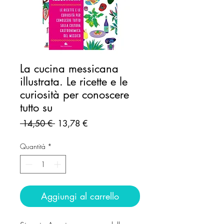
La cucina messicana
illustrata. Le ricette e le
curiosità per conoscere
tutto su
Prezzo
Prezzo
 14,50 € 
13,78 €
regolare
scontato
Quantità
*
Aggiungi al carrello