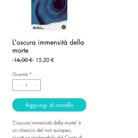
L'oscura immensità della
morte
Prezzo
Prezzo
 16,00 € 
15,20 €
regolare
scontato
Quantità
*
Aggiungi al carrello
"L'oscura immensità della morte" è
un classico del noir europeo,
riscrittura implacabile del Conte di