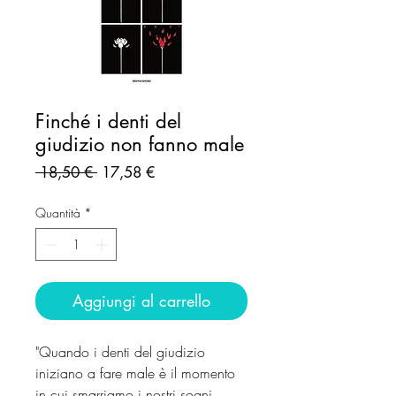
Finché i denti del
giudizio non fanno male
Prezzo
Prezzo
 18,50 € 
17,58 €
regolare
scontato
Quantità
*
Aggiungi al carrello
"Quando i denti del giudizio
iniziano a fare male è il momento
in cui smarriamo i nostri sogni.