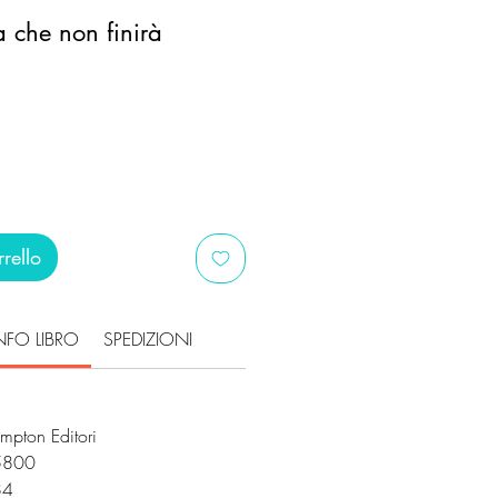
a che non finirà
ezzo
ontato
rello
NFO LIBRO
SPEDIZIONI
mpton Editori
5800
384