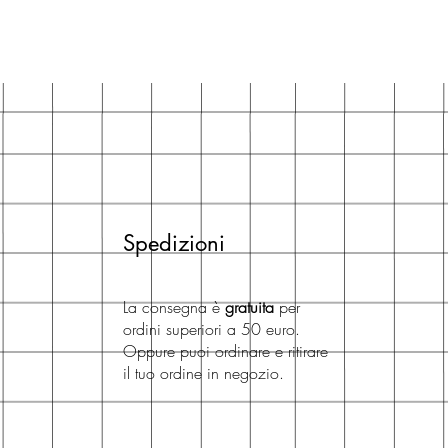
Spedizioni
La consegna è
gratuita
per
ordini superiori a 50 euro.
Oppure puoi ordinare e ritirare
il tuo ordine in negozio.