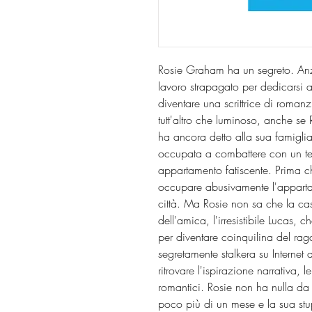
Rosie Graham ha un segreto. Anz
lavoro strapagato per dedicarsi a 
diventare una scrittrice di romanz
tutt'altro che luminoso, anche se
ha ancora detto alla sua famigli
occupata a combattere con un terr
appartamento fatiscente. Prima che
occupare abusivamente l'appartam
città. Ma Rosie non sa che la cas
dell'amica, l'irresistibile Lucas, c
per diventare coinquilina del ra
segretamente stalkera su Internet 
ritrovare l'ispirazione narrativa,
romantici. Rosie non ha nulla da 
poco più di un mese e la sua stup