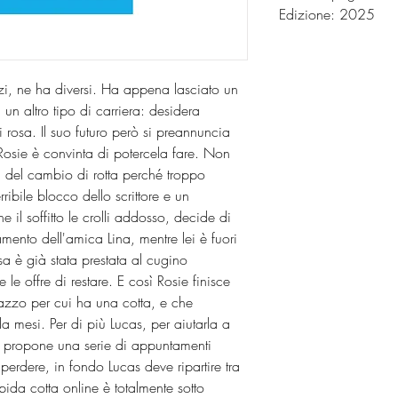
Edizione: 2025
i, ne ha diversi. Ha appena lasciato un
un altro tipo di carriera: desidera
i rosa. Il suo futuro però si preannuncia
 Rosie è convinta di potercela fare. Non
a del cambio di rotta perché troppo
ibile blocco dello scrittore e un
 il soffitto le crolli addosso, decide di
ento dell'amica Lina, mentre lei è fuori
a è già stata prestata al cugino
he le offre di restare. E così Rosie finisce
gazzo per cui ha una cotta, e che
da mesi. Per di più Lucas, per aiutarla a
 le propone una serie di appuntamenti
perdere, in fondo Lucas deve ripartire tra
ida cotta online è totalmente sotto