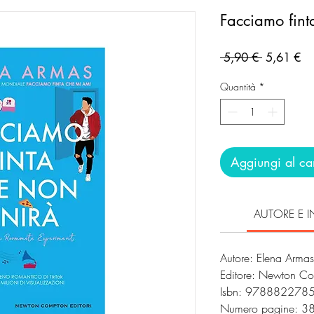
Facciamo fint
Prezzo
Pr
 5,90 € 
5,61 €
regolare
sc
Quantità
*
Aggiungi al car
AUTORE E I
Autore: Elena Armas
Editore: Newton Co
Isbn: 978882278
Numero pagine: 