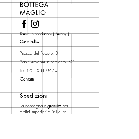
BOTTEGA
di copertina, escluse le ultime
MAGLIO
novità Maglio Editore (vedi etichetta
Novità).
Una volta nel carrello puoi decidere
Termini e condizioni
|
Privacy
|
se acquistare sul sito con
Cokie Policy
spedizione con corriere o se
risparmiare sulle spese di
Piazza del Popolo, 3
spedizione e ritirare il libro presso
San Giovanni in Persiceto (BO)
Libreria degli Orsi, Piazza del
Tel. 051 681 0470
Popolo 3, 40017
Contatti
San Giovanni in Persiceto (BO).
Spedizioni
La consegna è
gratuita
per
ordini superiori a 50 euro.
Oppure puoi ordinare e ritirare il
tuo ordine in negozio.
Pagamenti