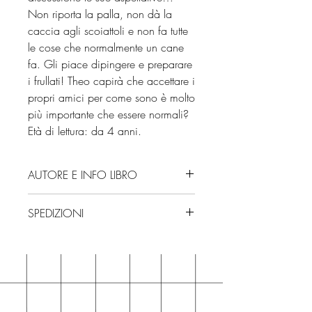
Non riporta la palla, non dà la
caccia agli scoiattoli e non fa tutte
le cose che normalmente un cane
fa. Gli piace dipingere e preparare
i frullati! Theo capirà che accettare i
propri amici per come sono è molto
più importante che essere normali?
Età di lettura: da 4 anni.
AUTORE E INFO LIBRO
Autore: Ged Adamson
SPEDIZIONI
Editore: Pane e Sale
Isbn: 9788855382472
Spedizioni con corriere. Consegna
Edizione: 2025
3/4 giorni, secondo disponibilità
Numero pagine: 32
in negozio.
Età di lettura: da 4 anni
Se acquisti sul nostro sito per tutti i
libri hai un 5% di sconto sul prezzo