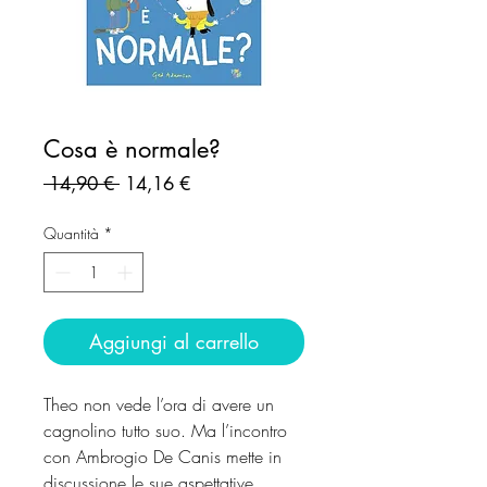
Cosa è normale?
Prezzo
Prezzo
 14,90 € 
14,16 €
regolare
scontato
Quantità
*
Aggiungi al carrello
Theo non vede l’ora di avere un
cagnolino tutto suo. Ma l’incontro
con Ambrogio De Canis mette in
discussione le sue aspettative…