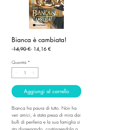
Bianca è cambiata!
Prezzo
Prezzo
 14,90 € 
14,16 €
regolare
scontato
Quantità
*
Aggiungi al carrello
Bianca ha paura di tutto. Non ha
veri amici, è stata presa di mira dai
bulli di periferia e la sua famiglia si
sta disgregando, costringendola a