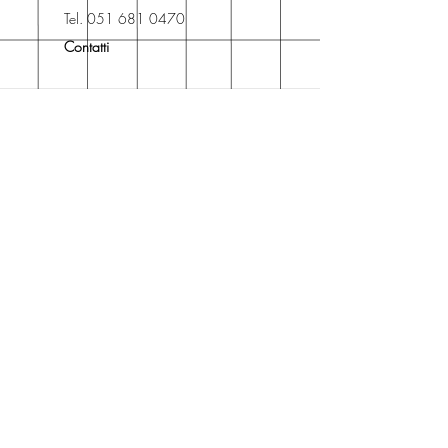
Libreria degli Orsi, Piazza del
Tel. 051 681 0470
Popolo 3, 40017
Contatti
San Giovanni in Persiceto (BO).
Spedizioni
La consegna è
gratuita
per
ordini superiori a 50 euro.
Oppure puoi ordinare e ritirare il
tuo ordine in negozio.
Pagamenti
Accettiamo pagamenti con carta
di credito anche se non hai un
conto PayPal.